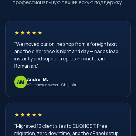
профессиональную техническую поддержку.
Server Security
Shared Hosting
TLS Certificate
VPS
VPS Hosting
Virtual Private Server
Web Hosting Moldova
★★★★★
Web Hosting Services
Web Security
"We moved our online shop from a foreign host
Website Administration
Website Management
and the difference is night and day — pages load
Website Security
Windows Server Management
instantly and support replies in minutes, in
Romanian."
Windows VPS
administrare server
administrare servere
afaceri
backup vps
Andrei M.
AM
eCommerce owner · Chișinău
backup website
baze de date
bgp
cPanel
cPanel Hosting
cPanel Moldova
centru de date
cliqhost
cloud hosting
★★★★★
cloud server
comenzi linux
configurare nginx
"Migrated 12 client sites to CLIQHOST. Free
migration, zero downtime, and the cPanel setup
conturi email
cpanel
cron
databases