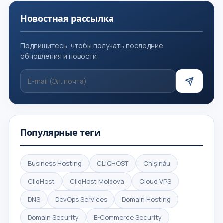
Новостная рассылка
Подпишитесь, чтобы получать последние
обновления и новости
Популярные теги
Business Hosting
CLIQHOST
Chișinău
CliqHost
CliqHost Moldova
Cloud VPS
DNS
DevOps Services
Domain Hosting
Domain Security
E-Commerce Security