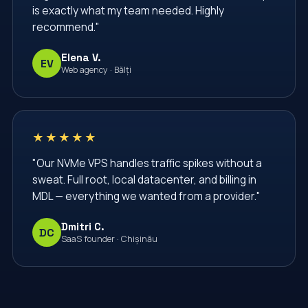
is exactly what my team needed. Highly
datacenter
dedicated server
recommend."
dedicated servers
devops
email accounts
Elena V.
EV
email hosting
email аккаунты
enterprise
Web agency · Bălți
firewall
ghid vps
hosting
hosting Moldova
hosting business
★★★★★
hosting moldova
hosting vps
https
"Our NVMe VPS handles traffic spikes without a
infrastructura web
infrastructură IT
sweat. Full root, local datacenter, and billing in
infrastructură cloud
ipv4
ipv6
joomla
MDL — everything we wanted from a provider."
linux
linux commands
linux server
Dmitri C.
DC
SaaS founder · Chișinău
linux vps
linux сервер
managed hosting
managed хостинг
management server
migrare gratuită
migrare hosting
migrare site