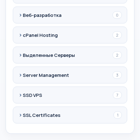
Веб-разработка
0
cPanel Hosting
2
Выделенные Серверы
2
Server Management
3
SSD VPS
7
SSL Certificates
1