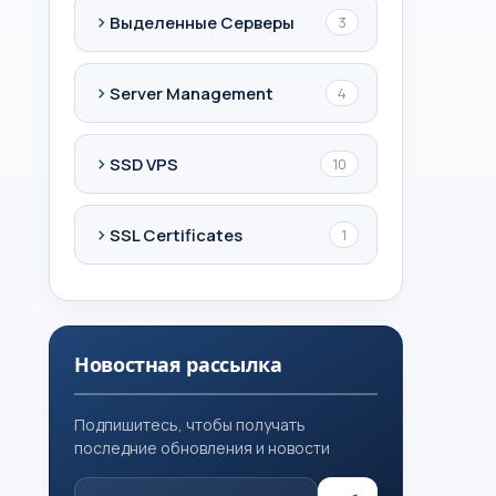
Выделенные Серверы
3
Server Management
4
SSD VPS
10
SSL Certificates
1
Новостная рассылка
Подпишитесь, чтобы получать
последние обновления и новости