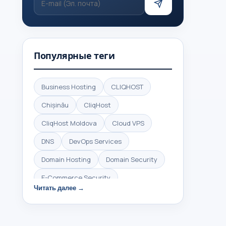
Популярные теги
Business Hosting
CLIQHOST
Chișinău
CliqHost
CliqHost Moldova
Cloud VPS
DNS
DevOps Services
Domain Hosting
Domain Security
E-Commerce Security
Читать далее →
HTTPS Security
High Performance Hosting