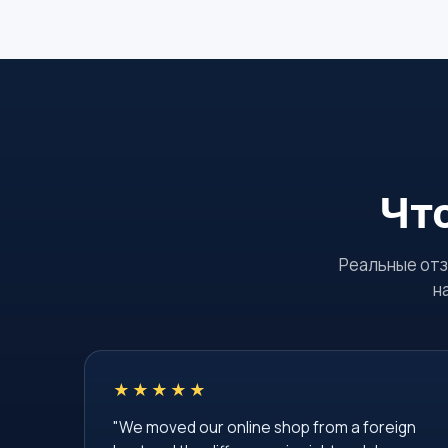
Чт
Реальные отз
н
★★★★★
"We moved our online shop from a foreign