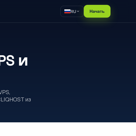
RU
Начать
PS и
VPS,
CLIQHOST из