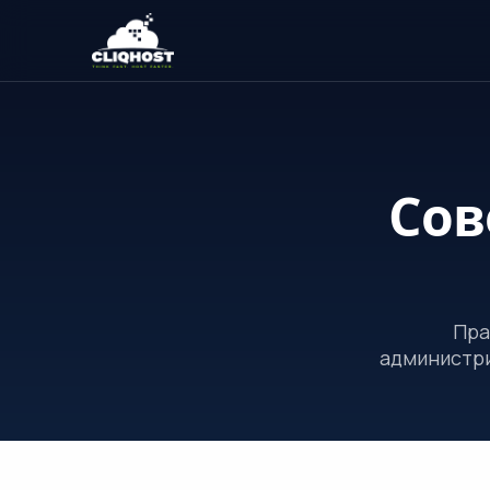
Сов
Пра
администри