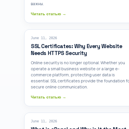
важны.
Читать статью →
SSL CERTIFICATES
June 11, 2026
SSL Certificates: Why Every Website
Needs HTTPS Security
Online security is no longer optional. Whether you
operate a small business website or a large e-
commerce platform, protecting user data is
essential. SSL certificates provide the foundation f
secure online communication.
Читать статью →
CPANEL HOSTING
June 11, 2026