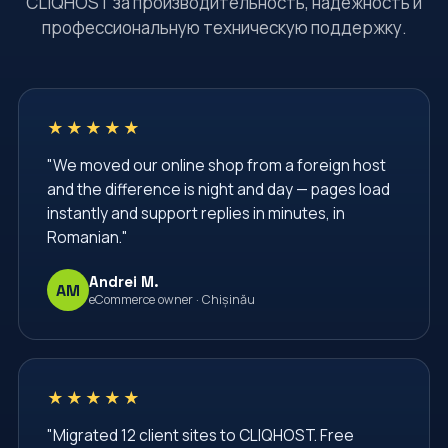
CLIQHOST за производительность, надёжность и
профессиональную техническую поддержку.
Server Security
Shared Hosting
TLS Certificate
VPS
VPS Hosting
Virtual Private Server
Web Hosting Moldova
★★★★★
Web Hosting Services
Web Security
"We moved our online shop from a foreign host
Website Administration
Website Management
and the difference is night and day — pages load
Website Security
Windows Server Management
instantly and support replies in minutes, in
Romanian."
Windows VPS
administrare server
administrare servere
administrare vps
Andrei M.
AM
eCommerce owner · Chișinău
afaceri
apache
backup vps
backup website
baze de date
bgp
cPanel
cPanel Hosting
cPanel Moldova
★★★★★
centru de date
certbot
cliqhost
"Migrated 12 client sites to CLIQHOST. Free