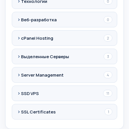
Технологии
0
Веб-разработка
0
cPanel Hosting
2
Выделенные Серверы
3
Server Management
4
SSD VPS
11
SSL Certificates
1