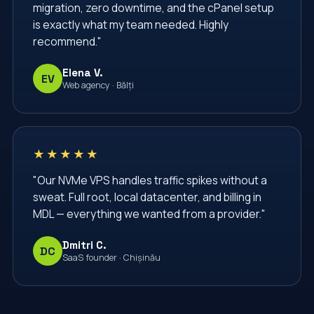
migration, zero downtime, and the cPanel setup
cloud hosting
cloud server
comenzi linux
is exactly what my team needed. Highly
configurare nginx
configurare server
recommend."
containere
containers
conturi email
Elena V.
EV
cpanel
cron
databases
datacenter
Web agency · Bălți
debian
dedicated server
dedicated servers
devops
docker
docker compose
★★★★★
email accounts
email hosting
"Our NVMe VPS handles traffic spikes without a
email аккаунты
enterprise
firewall
sweat. Full root, local datacenter, and billing in
firewall linux
firewall rules
ghid vps
MDL — everything we wanted from a provider."
hosting
hosting Moldova
hosting business
Dmitri C.
DC
SaaS founder · Chișinău
hosting migration
hosting moldova
hosting vps
https
i/o scheduler
infrastructura web
infrastructură IT