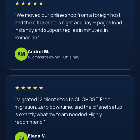
★★★★★
"We moved our online shop from a foreign host
and the difference is night and day — pages load
instantly and support replies in minutes, in
Romanian."
Andrei M.
AM
eCommerce owner · Chișinău
★★★★★
"Migrated 12 client sites to CLIQHOST. Free
migration, zero downtime, and the cPanel setup
is exactly what my team needed. Highly
recommend."
Elena V.
EV