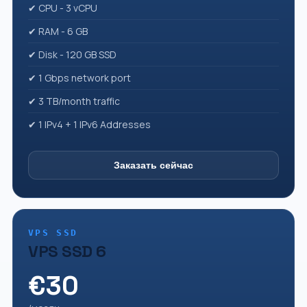
✔ CPU - 3 vCPU
✔ RAM - 6 GB
✔ Disk - 120 GB SSD
✔ 1 Gbps network port
✔ 3 TB/month traffic
✔ 1 IPv4 + 1 IPv6 Addresses
Заказать сейчас
VPS SSD
VPS SSD 6
€30