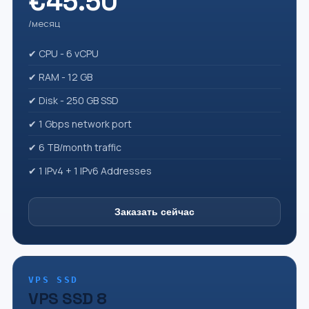
€45.50
/месяц
✔ CPU - 6 vCPU
✔ RAM - 12 GB
✔ Disk - 250 GB SSD
✔ 1 Gbps network port
✔ 6 TB/month traffic
✔ 1 IPv4 + 1 IPv6 Addresses
Заказать сейчас
VPS SSD
VPS SSD 8