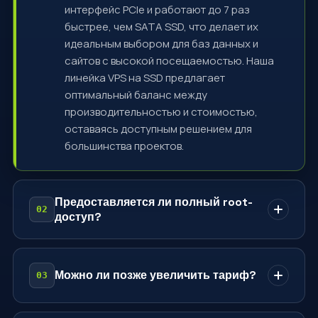
интерфейс PCIe и работают до 7 раз
быстрее, чем SATA SSD, что делает их
идеальным выбором для баз данных и
сайтов с высокой посещаемостью. Наша
линейка VPS на SSD предлагает
оптимальный баланс между
производительностью и стоимостью,
оставаясь доступным решением для
большинства проектов.
Предоставляется ли полный root-
доступ?
Да — все наши VPS предоставляются с
полным root-доступом. Устанавливайте
Можно ли позже увеличить тариф?
любую совместимую операционную
систему, запускайте любые программные
В любое время — вы можете перейти на
стеки и настраивайте сервер именно так,