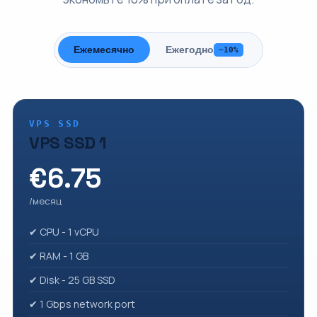
Ежемесячно
Ежегодно
−10%
VPS SSD
VPS SSD 1
€6.75
/месяц
✔ CPU - 1 vCPU
✔ RAM - 1 GB
✔ Disk - 25 GB SSD
✔ 1 Gbps network port