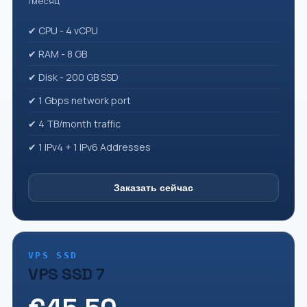
/месяц
✔ CPU - 4 vCPU
✔ RAM - 8 GB
✔ Disk - 200 GB SSD
✔ 1 Gbps network port
✔ 4 TB/month traffic
✔ 1 IPv4 + 1 IPv6 Addresses
Заказать сейчас
VPS SSD
VPS SSD 7