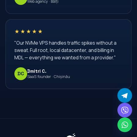
Web agency · Bălți
★★★★★
"Our NVMe VPS handles traffic spikes without a
sweat. Full root, local datacenter, and billing in
MDL — everything we wanted from a provider."
Dmitri C.
DC
SaaS founder · Chișinău