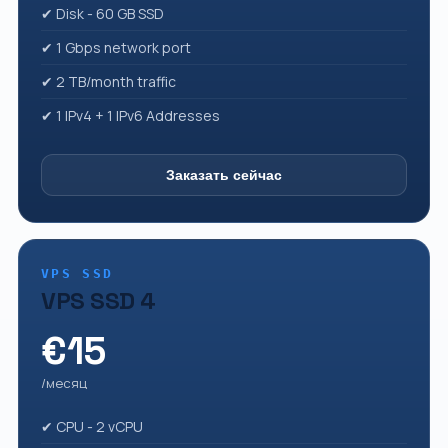
✔ Disk - 60 GB SSD
✔ 1 Gbps network port
✔ 2 TB/month traffic
✔ 1 IPv4 + 1 IPv6 Addresses
Заказать сейчас
VPS SSD
VPS SSD 4
€15
/месяц
✔ CPU - 2 vCPU