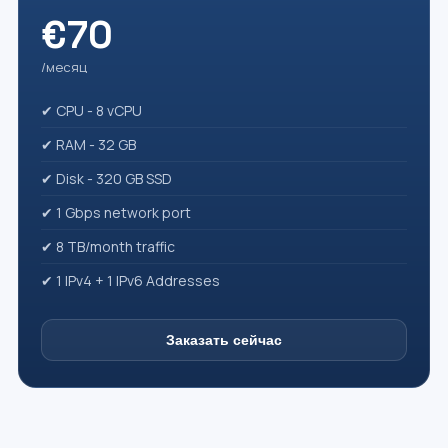
€70
/месяц
✔ CPU - 8 vCPU
✔ RAM - 32 GB
✔ Disk - 320 GB SSD
✔ 1 Gbps network port
✔ 8 TB/month traffic
✔ 1 IPv4 + 1 IPv6 Addresses
Заказать сейчас