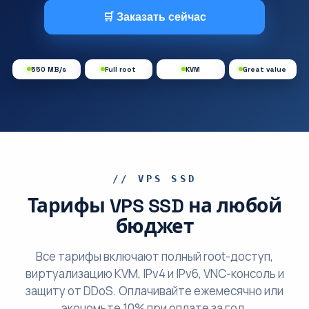
🛒 Заказать сейчас
550 MB/s
Full root
KVM
Great value
// VPS SSD
Тарифы VPS SSD на любой
бюджет
Все тарифы включают полный root-доступ,
виртуализацию KVM, IPv4 и IPv6, VNC-консоль и
защиту от DDoS. Оплачивайте ежемесячно или
экономьте 10% при оплате за год.