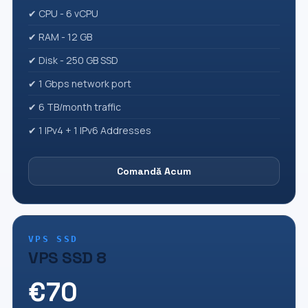
✔ CPU - 6 vCPU
✔ RAM - 12 GB
✔ Disk - 250 GB SSD
✔ 1 Gbps network port
✔ 6 TB/month traffic
✔ 1 IPv4 + 1 IPv6 Addresses
Comandă Acum
VPS SSD
VPS SSD 8
€70