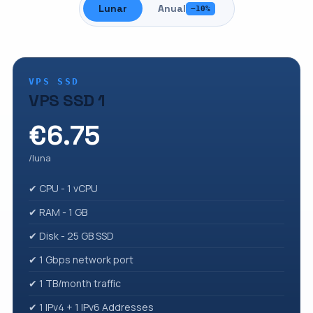
Lunar
Anual
−10%
VPS SSD
VPS SSD 1
€6.75
/luna
✔ CPU - 1 vCPU
✔ RAM - 1 GB
✔ Disk - 25 GB SSD
✔ 1 Gbps network port
✔ 1 TB/month traffic
✔ 1 IPv4 + 1 IPv6 Addresses