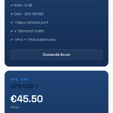
✔ RAM - 8 GB
✔ Disk - 200 GB SSD
✔ 1 Gbps network port
✔ 4 TB/month traffic
✔ 1 IPv4 + 1 IPv6 Addresses
Comandă Acum
VPS SSD
VPS SSD 7
€45.50
/luna