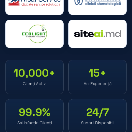
10,000+
15+
Clienți Activi
Ani Experiență
99.9%
24/7
Satisfacție Clienți
Suport Disponibil