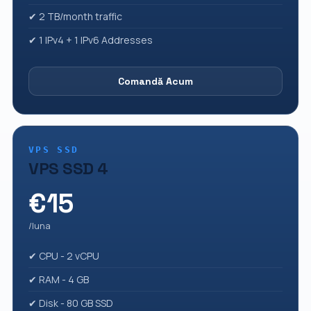
✔ 2 TB/month traffic
✔ 1 IPv4 + 1 IPv6 Addresses
Comandă Acum
VPS SSD
VPS SSD 4
€15
/luna
✔ CPU - 2 vCPU
✔ RAM - 4 GB
✔ Disk - 80 GB SSD