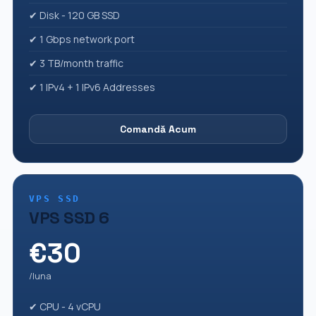
✔ Disk - 120 GB SSD
✔ 1 Gbps network port
✔ 3 TB/month traffic
✔ 1 IPv4 + 1 IPv6 Addresses
Comandă Acum
VPS SSD
VPS SSD 6
€30
/luna
✔ CPU - 4 vCPU