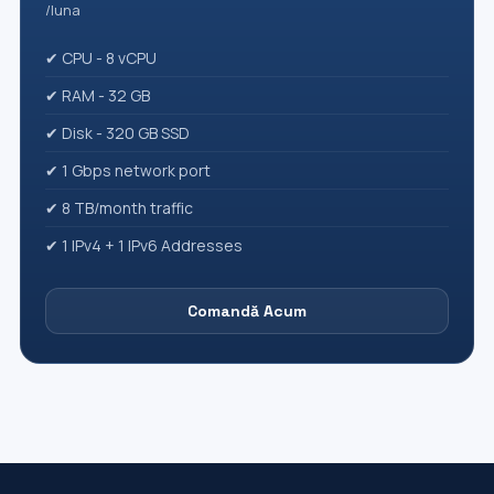
/luna
✔ CPU - 8 vCPU
✔ RAM - 32 GB
✔ Disk - 320 GB SSD
✔ 1 Gbps network port
✔ 8 TB/month traffic
✔ 1 IPv4 + 1 IPv6 Addresses
Comandă Acum