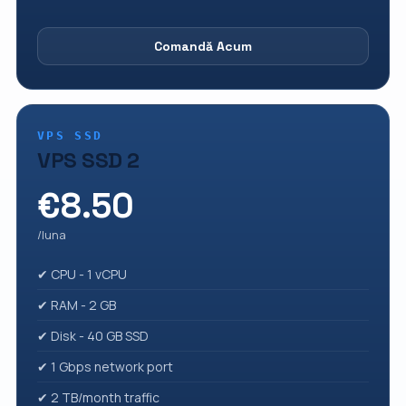
Comandă Acum
VPS SSD
VPS SSD 2
€8.50
/luna
✔ CPU - 1 vCPU
✔ RAM - 2 GB
✔ Disk - 40 GB SSD
✔ 1 Gbps network port
✔ 2 TB/month traffic