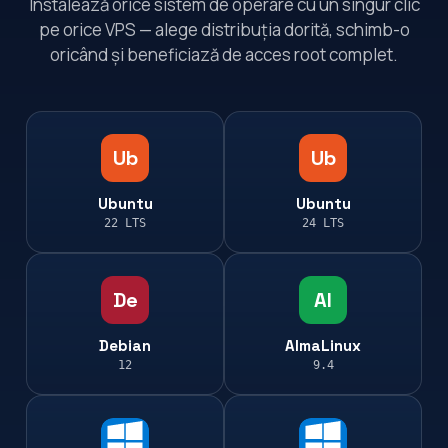
Instalează orice sistem de operare cu un singur clic
pe orice VPS — alege distribuția dorită, schimb-o
oricând și beneficiază de acces root complet.
Ub
Ub
Ubuntu
Ubuntu
22 LTS
24 LTS
De
Al
Debian
AlmaLinux
12
9.4