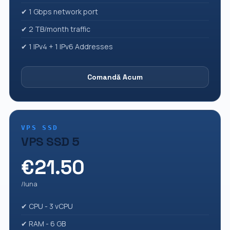
✔ 1 Gbps network port
✔ 2 TB/month traffic
✔ 1 IPv4 + 1 IPv6 Addresses
Comandă Acum
VPS SSD
VPS SSD 5
€21.50
/luna
✔ CPU - 3 vCPU
✔ RAM - 6 GB