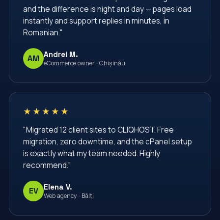
and the difference is night and day — pages load
instantly and support replies in minutes, in
Romanian."
Andrei M.
AM
eCommerce owner · Chișinău
★★★★★
"Migrated 12 client sites to CLIQHOST. Free
migration, zero downtime, and the cPanel setup
is exactly what my team needed. Highly
recommend."
Elena V.
EV
Web agency · Bălți