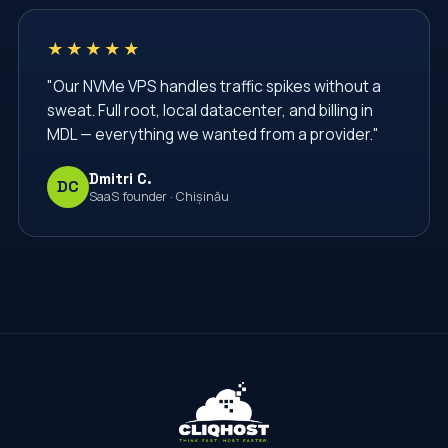
★★★★★
"Our NVMe VPS handles traffic spikes without a
sweat. Full root, local datacenter, and billing in
MDL — everything we wanted from a provider."
Dmitri C.
DC
SaaS founder · Chișinău