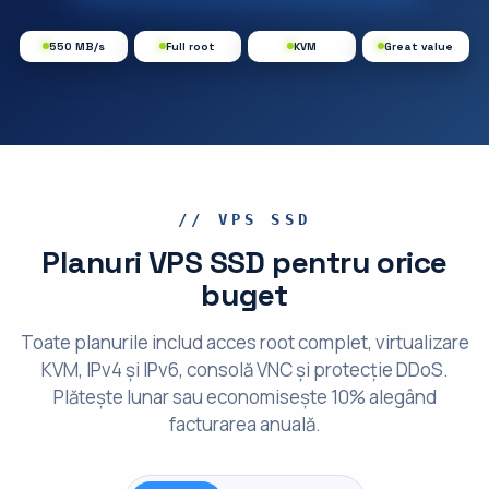
550 MB/s
Full root
KVM
Great value
// VPS SSD
Planuri VPS SSD pentru orice
buget
Toate planurile includ acces root complet, virtualizare
KVM, IPv4 și IPv6, consolă VNC și protecție DDoS.
Plătește lunar sau economisește 10% alegând
facturarea anuală.