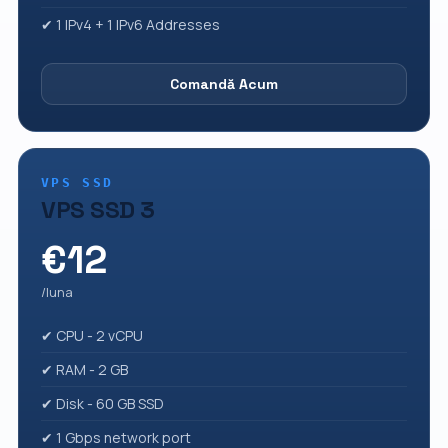
✔ 1 IPv4 + 1 IPv6 Addresses
Comandă Acum
VPS SSD
VPS SSD 3
€12
/luna
✔ CPU - 2 vCPU
✔ RAM - 2 GB
✔ Disk - 60 GB SSD
✔ 1 Gbps network port