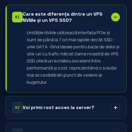
Care este diferența dintre un VPS
NVMe și un VPS SSD?
Unitățile NVMe utilizează interfața PCIe și
sunt de până la 7 ori mai rapide decât SSD-
urile SATA -fiind ideale pentru baze de date și
site-uri cu trafic ridicat.Gama noastră de VPS
SSD oferă un echilibru excelent între
performanță și cost, reprezentând o soluție
mai accesibilă din punct de vedere al
bugetului.
Voi primi root acces la server?
Da — toate VPS-urile noastre includ acces
root complet. Instalați orice sistem de