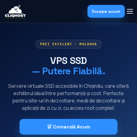
Începe acum
PREȚ EXCELENT · MOLDOVA
VPS SSD
— Putere Fiabilă.
Servere virtuale SSD accesibile în Chișinău, care oferă
echilibrul ideal între performanță și cost. Perfecte
pentru site-uri în dezvoltare, medii de dezvoltare și
aplicații de zi cu zi, cu acces root complet.
🛒 Comandă Acum