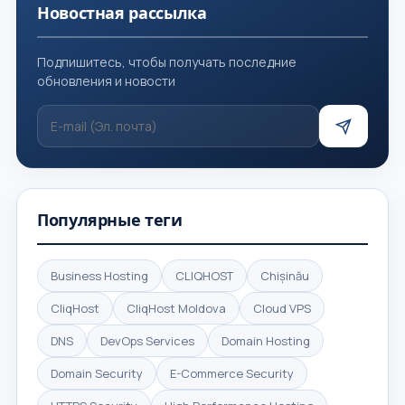
Новостная рассылка
Подпишитесь, чтобы получать последние
обновления и новости
Популярные теги
Business Hosting
CLIQHOST
Chișinău
CliqHost
CliqHost Moldova
Cloud VPS
DNS
DevOps Services
Domain Hosting
Domain Security
E-Commerce Security