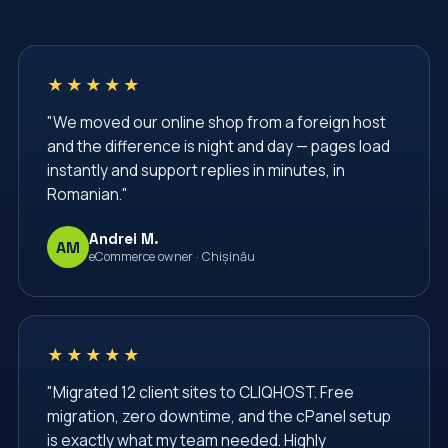
TLS Certificate
VPS
VPS Hosting
Virtual Private Server
Web Hosting Moldova
★★★★★
Web Hosting Services
Web Security
"We moved our online shop from a foreign host
Website Administration
Website Management
and the difference is night and day — pages load
Website Security
Windows Server Management
instantly and support replies in minutes, in
Romanian."
Windows VPS
administrare server
administrare servere
afaceri
backup vps
Andrei M.
AM
eCommerce owner · Chișinău
backup website
baze de date
bgp
cPanel
cPanel Hosting
cPanel Moldova
centru de date
cliqhost
cloud hosting
★★★★★
cloud server
comenzi linux
configurare nginx
"Migrated 12 client sites to CLIQHOST. Free
migration, zero downtime, and the cPanel setup
configurare server
conturi email
cpanel
is exactly what my team needed. Highly