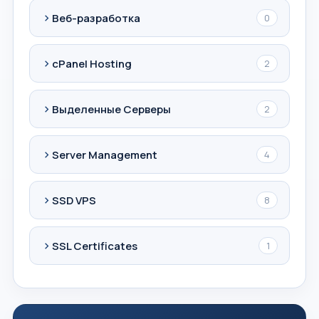
Веб-разработка
0
cPanel Hosting
2
Выделенные Серверы
2
Server Management
4
SSD VPS
8
SSL Certificates
1