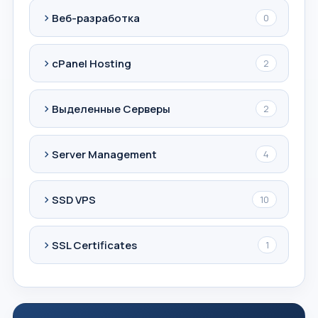
Веб-разработка
0
cPanel Hosting
2
Выделенные Серверы
2
Server Management
4
SSD VPS
10
SSL Certificates
1