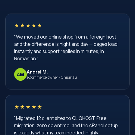
TLS Certificate
VPS
VPS Hosting
Virtual Private Server
Web Hosting Moldova
★★★★★
Web Hosting Services
Web Security
"We moved our online shop from a foreign host
Website Administration
Website Management
and the difference is night and day — pages load
Website Security
Windows Server Management
instantly and support replies in minutes, in
Romanian."
Windows VPS
administrare server
administrare servere
afaceri
apache
Andrei M.
AM
eCommerce owner · Chișinău
backup vps
backup website
baze de date
bgp
cPanel
cPanel Hosting
cPanel Moldova
centru de date
certbot
★★★★★
cliqhost
cloud hosting
cloud server
"Migrated 12 client sites to CLIQHOST. Free
migration, zero downtime, and the cPanel setup
comenzi linux
configurare nginx
is exactly what my team needed. Highly