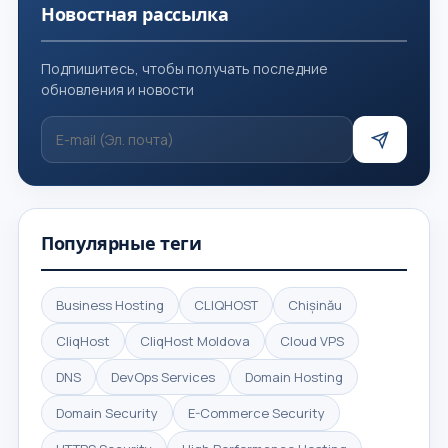
Новостная рассылка
Подпишитесь, чтобы получать последние
обновления и новости
Популярные теги
Business Hosting
CLIQHOST
Chișinău
CliqHost
CliqHost Moldova
Cloud VPS
DNS
DevOps Services
Domain Hosting
Domain Security
E-Commerce Security