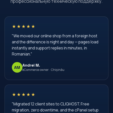
профессиональную техническую поддержку.
Server Security
Shared Hosting
TLS Certificate
VPS
VPS Hosting
Virtual Private Server
Web Hosting Moldova
★★★★★
Web Hosting Services
Web Security
"We moved our online shop from a foreign host
Website Administration
Website Management
and the difference is night and day — pages load
Website Security
Windows Server Management
instantly and support replies in minutes, in
Romanian."
Windows VPS
administrare server
administrare servere
afaceri
apache
Andrei M.
AM
eCommerce owner · Chișinău
backup vps
backup website
baze de date
bgp
cPanel
cPanel Hosting
cPanel Moldova
centru de date
certbot
★★★★★
cliqhost
cloud hosting
cloud server
"Migrated 12 client sites to CLIQHOST. Free
migration, zero downtime, and the cPanel setup
comenzi linux
configurare nginx