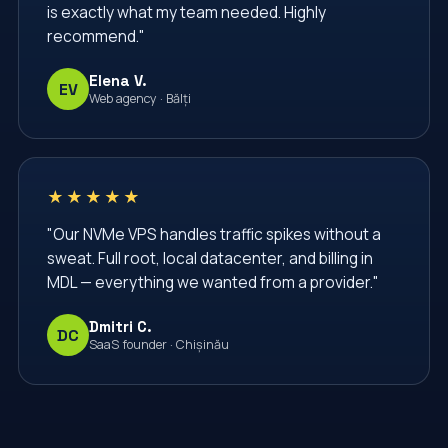
is exactly what my team needed. Highly
configurare server
containere
containers
recommend."
conturi email
cpanel
cron
databases
Elena V.
EV
datacenter
dedicated server
Web agency · Bălți
dedicated servers
devops
docker
docker compose
email accounts
★★★★★
email hosting
email аккаунты
enterprise
"Our NVMe VPS handles traffic spikes without a
firewall
firewall linux
firewall rules
sweat. Full root, local datacenter, and billing in
ghid vps
hosting
hosting Moldova
MDL — everything we wanted from a provider."
hosting business
hosting migration
Dmitri C.
DC
SaaS founder · Chișinău
hosting moldova
hosting vps
https
i/o scheduler
infrastructura web
infrastructură IT
infrastructură cloud