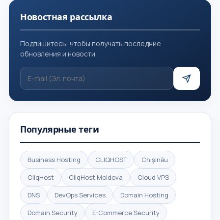
Новостная рассылка
Подпишитесь, чтобы получать последние
обновления и новости
Популярные теги
Business Hosting
CLIQHOST
Chișinău
CliqHost
CliqHost Moldova
Cloud VPS
DNS
DevOps Services
Domain Hosting
Domain Security
E-Commerce Security