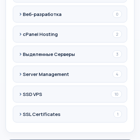
Веб-разработка
0
cPanel Hosting
2
Выделенные Серверы
3
Server Management
4
SSD VPS
10
SSL Certificates
1