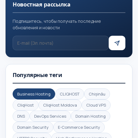
Новостная рассылка
Подпишитесь, чтобы получать последние
обновления и новости
Популярные теги
Business Hosting
CLIQHOST
Chișinău
CliqHost
CliqHost Moldova
Cloud VPS
DNS
DevOps Services
Domain Hosting
Domain Security
E-Commerce Security