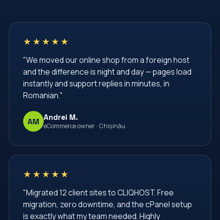
TLS Certificate
VPS
VPS Hosting
Virtual Private Server
Web Hosting Moldova
★★★★★
Web Hosting Services
Web Security
"We moved our online shop from a foreign host
Website Administration
Website Management
and the difference is night and day — pages load
Website Security
Windows Server Management
instantly and support replies in minutes, in
Romanian."
Windows VPS
administrare server
administrare servere
afaceri
backup vps
Andrei M.
AM
eCommerce owner · Chișinău
backup website
baze de date
bgp
cPanel
cPanel Hosting
cPanel Moldova
centru de date
cliqhost
cloud hosting
★★★★★
cloud server
comenzi linux
configurare nginx
"Migrated 12 client sites to CLIQHOST. Free
migration, zero downtime, and the cPanel setup
configurare server
conturi email
cpanel
is exactly what my team needed. Highly