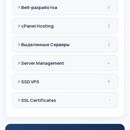
Веб-разработка
0
cPanel Hosting
2
Выделенные Серверы
2
Server Management
4
SSD VPS
8
SSL Certificates
1