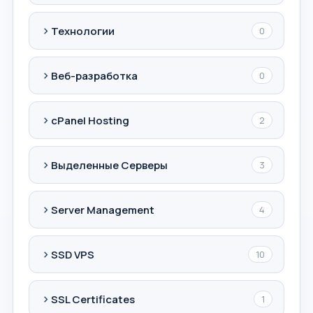
Технологии
0
Веб-разработка
0
cPanel Hosting
2
Выделенные Серверы
3
Server Management
4
SSD VPS
10
SSL Certificates
1