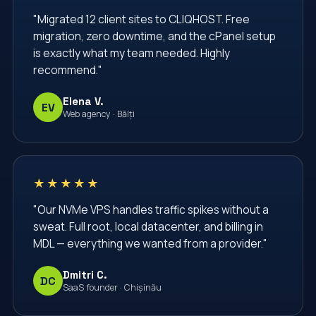
cliqhost
cloud hosting
cloud server
"Migrated 12 client sites to CLIQHOST. Free
migration, zero downtime, and the cPanel setup
comenzi linux
configurare nginx
is exactly what my team needed. Highly
configurare server
containere
containers
recommend."
conturi email
cpanel
cron
databases
Elena V.
EV
datacenter
dedicated server
Web agency · Bălți
dedicated servers
devops
docker
docker compose
email accounts
★★★★★
email hosting
email аккаунты
enterprise
"Our NVMe VPS handles traffic spikes without a
firewall
firewall linux
firewall rules
sweat. Full root, local datacenter, and billing in
ghid vps
hosting
hosting Moldova
MDL — everything we wanted from a provider."
hosting business
hosting migration
Dmitri C.
DC
SaaS founder · Chișinău
hosting moldova
hosting vps
https