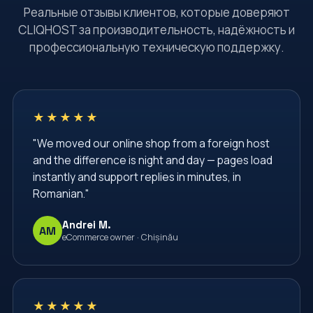
Реальные отзывы клиентов, которые доверяют
Server Management
Server Monitoring
CLIQHOST за производительность, надёжность и
профессиональную техническую поддержку.
Server Security
Shared Hosting
TLS Certificate
VPS
VPS Hosting
Virtual Private Server
Web Hosting Moldova
★★★★★
Web Hosting Services
Web Security
"We moved our online shop from a foreign host
Website Administration
Website Management
and the difference is night and day — pages load
Website Security
Windows Server Management
instantly and support replies in minutes, in
Romanian."
Windows VPS
administrare server
administrare servere
afaceri
apache
Andrei M.
AM
eCommerce owner · Chișinău
backup vps
backup website
baze de date
bgp
cPanel
cPanel Hosting
cPanel Moldova
centru de date
certbot
★★★★★