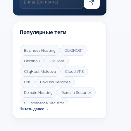
Популярные теги
Business Hosting
CLIQHOST
Chișinău
CliqHost
CliqHost Moldova
Cloud VPS
DNS
DevOps Services
Domain Hosting
Domain Security
E-Commerce Security
Читать далее →
HTTPS Security
High Performance Hosting