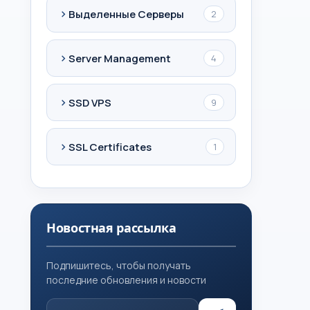
Выделенные Серверы
2
Server Management
4
SSD VPS
9
SSL Certificates
1
Новостная рассылка
Подпишитесь, чтобы получать
последние обновления и новости