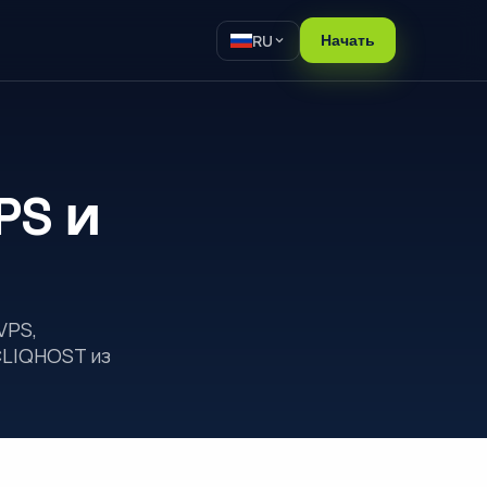
RU
Начать
PS и
VPS,
CLIQHOST из