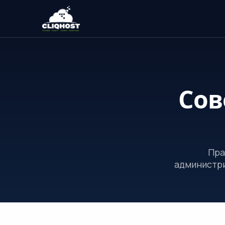
Сов
Пра
администри