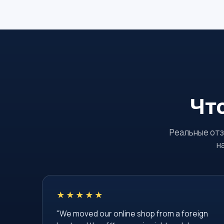
Чт
Реальные отз
н
★★★★★
"We moved our online shop from a foreign