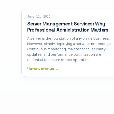
SERVER MANAGEMENT
June 11, 2026
Server Management Services: Why
Professional Administration Matters
A server is the foundation of any online business.
However, simply deploying a server is not enough.
Continuous monitoring, maintenance, security
updates, and performance optimization are
essential to ensure stable operations.
Читать статью →