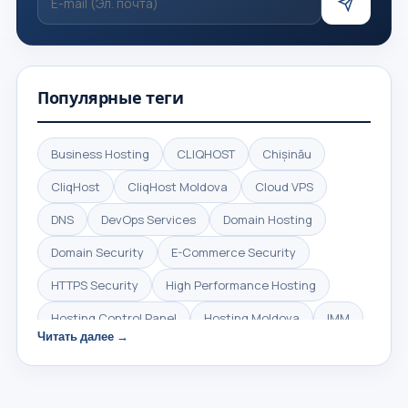
Популярные теги
Business Hosting
CLIQHOST
Chișinău
CliqHost
CliqHost Moldova
Cloud VPS
DNS
DevOps Services
Domain Hosting
Domain Security
E-Commerce Security
HTTPS Security
High Performance Hosting
Hosting Control Panel
Hosting Moldova
IMM
Читать далее →
IT Infrastructure
Infrastructure Management
Linux Hosting
Linux Server Management