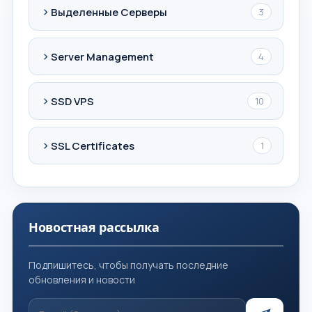
Выделенные Серверы
3
Server Management
4
SSD VPS
10
SSL Certificates
1
Новостная рассылка
Подпишитесь, чтобы получать последние
обновления и новости