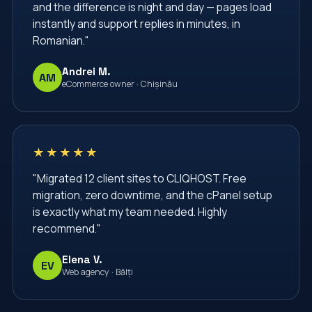
and the difference is night and day — pages load
Website Security
Windows Server Management
instantly and support replies in minutes, in
Romanian."
Windows VPS
administrare server
administrare servere
afaceri
apache
Andrei M.
AM
eCommerce owner · Chișinău
backup vps
backup website
baze de date
bgp
cPanel
cPanel Hosting
cPanel Moldova
centru de date
certbot
★★★★★
cliqhost
cloud hosting
cloud server
"Migrated 12 client sites to CLIQHOST. Free
migration, zero downtime, and the cPanel setup
comenzi linux
configurare nginx
is exactly what my team needed. Highly
configurare server
containere
containers
recommend."
conturi email
cpanel
cron
databases
Elena V.
EV
datacenter
dedicated server
Web agency · Bălți
dedicated servers
devops
docker