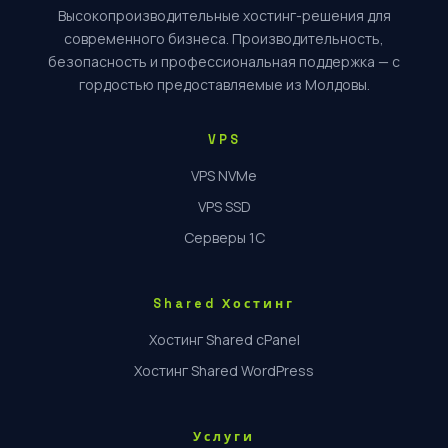
Высокопроизводительные хостинг-решения для
managed хостинг
management server
современного бизнеса. Производительность,
безопасность и профессиональная поддержка — с
migrare gratuită
migrare hosting
migrare site
гордостью предоставляемые из Молдовы.
migrare website
moldova hosting
monitorizare server
VPS
monitorizare vps
VPS NVMe
mutare site
mysql
nginx
VPS SSD
nginx configuration
nginx optimizare
Серверы 1C
nginx optimization
optimizare server
optimizare web
performanta web
Shared Хостинг
performanță
performanță server
php-fpm
Хостинг Shared cPanel
plesk
prestashop
propagare DNS
Хостинг Shared WordPress
reguli firewall
restaurare backup
rsync
scalabilitate
scalability
schimbare hosting
Услуги