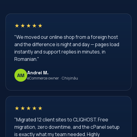
TLS Certificate
VPS
VPS Hosting
Virtual Private Server
Web Hosting Moldova
★★★★★
Web Hosting Services
Web Security
"We moved our online shop from a foreign host
Website Administration
Website Management
and the difference is night and day — pages load
Website Security
Windows Server Management
instantly and support replies in minutes, in
Romanian."
Windows VPS
administrare server
administrare servere
afaceri
backup vps
Andrei M.
AM
eCommerce owner · Chișinău
backup website
baze de date
bgp
cPanel
cPanel Hosting
cPanel Moldova
centru de date
cliqhost
cloud hosting
★★★★★
cloud server
comenzi linux
configurare nginx
"Migrated 12 client sites to CLIQHOST. Free
migration, zero downtime, and the cPanel setup
configurare server
containere
containers
is exactly what my team needed. Highly