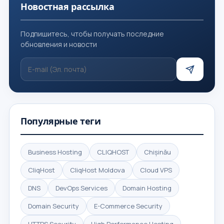
Новостная рассылка
Подпишитесь, чтобы получать последние
обновления и новости
Популярные теги
Business Hosting
CLIQHOST
Chișinău
CliqHost
CliqHost Moldova
Cloud VPS
DNS
DevOps Services
Domain Hosting
Domain Security
E-Commerce Security