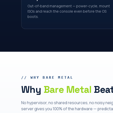
Out-of-band management — power-cycle, mount
ISOs and reach the console even before the OS
boots.
// WHY BARE METAL
Why
Bare Metal
Beat
No hypervisor, no shared resources, no noisy nei
server gives you 100% of the hardware — predict