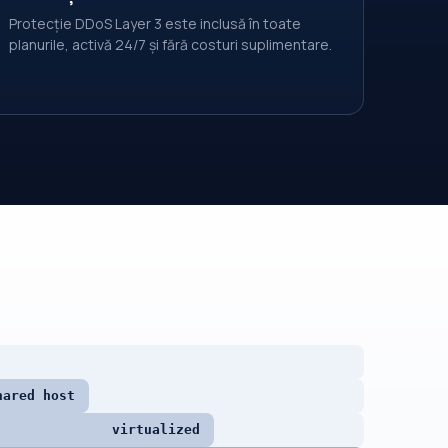
Protecție DDoS Layer 3 este inclusă în toate
planurile, activă 24/7 și fără costuri suplimentare.
hared host
virtualized