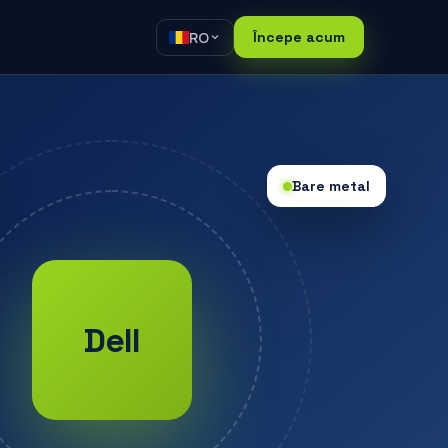
RO
Începe acum
Bare metal
Dell