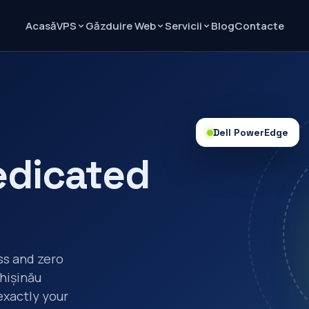
Acasă
Blog
Contacte
VPS
Găzduire Web
Servicii
Dell PowerEdge
dicated
ss and zero
Chișinău
exactly your