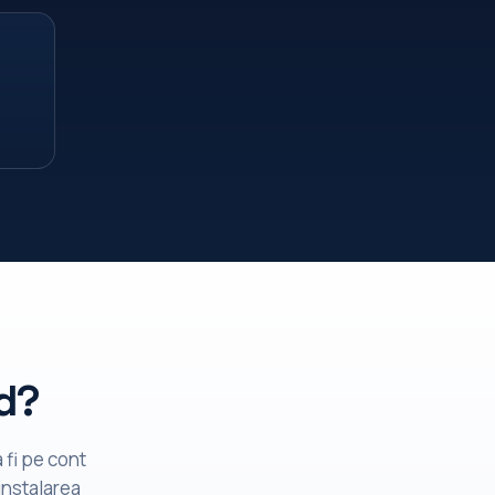
d?
 fi pe cont
instalarea