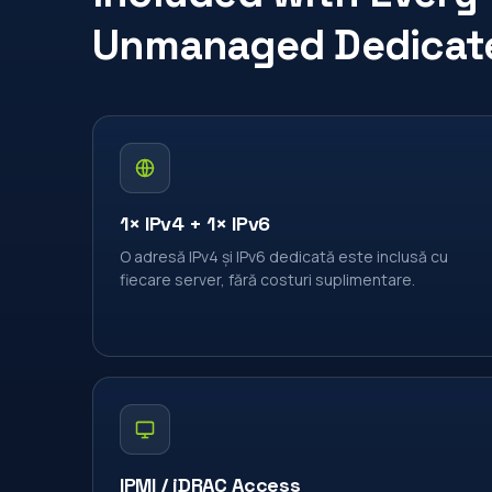
Unmanaged Dedicate
1× IPv4 + 1× IPv6
O adresă IPv4 și IPv6 dedicată este inclusă cu
fiecare server, fără costuri suplimentare.
IPMI / iDRAC Access