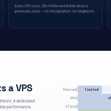
Every CPU core, GB of RAM and NVMe drive is
physically yours — no virtualization, no neighbors.
s a VPS
Shared
limited
VPS
s
ghbors. A dedicated
able performance,
Cloud