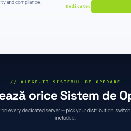
rity and compliance.
Dedicated
// ALEGE-ȚI SISTEMUL DE OPERARE
lează orice Sistem de O
on every dedicated server — pick your distribution, switch 
included.