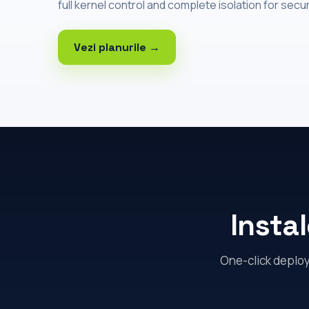
full kernel control and complete isolation for secu
Vezi planurile →
Insta
One-click deploy 