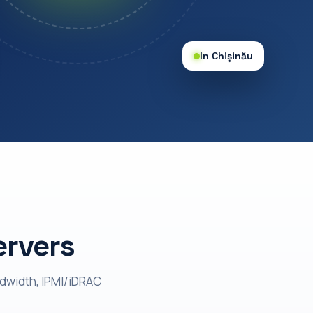
In Chișinău
ervers
ndwidth, IPMI/iDRAC