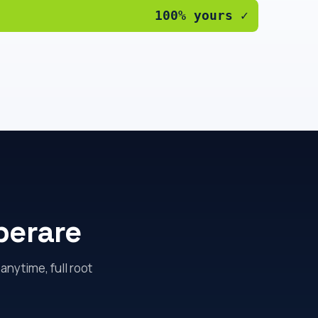
100% yours ✓
perare
anytime, full root