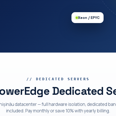
Xeon / EPYC
// DEDICATED SERVERS
PowerEdge Dedicated S
Chișinău datacenter — full hardware isolation, dedicated ba
included. Pay monthly or save 10% with yearly billing.