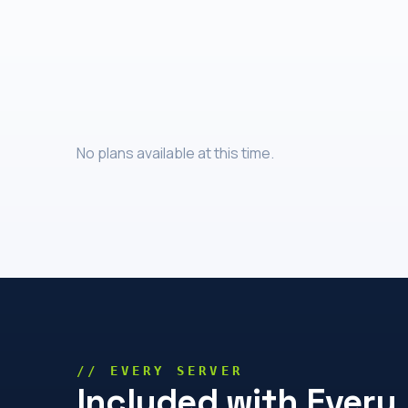
No plans available at this time.
// EVERY SERVER
Included with Every