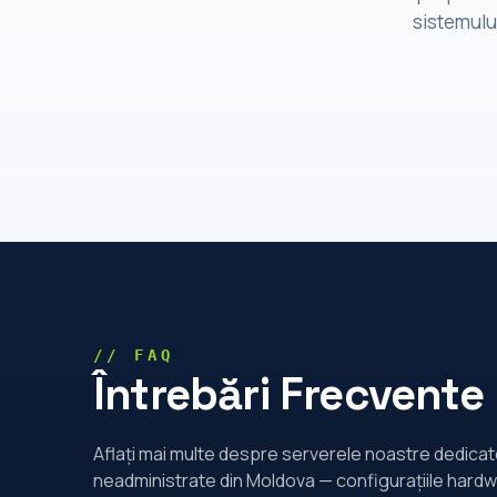
sistemului
// FAQ
Întrebări Frecvente
Aflați mai multe despre serverele noastre dedica
neadministrate din Moldova — configurațiile hardw