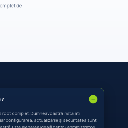
 complet de
n?
es root complet. Dumneavoastră instalați
 iar configurarea, actualizările și securitatea sunt
tră. Este alegerea ideală pentru administratori