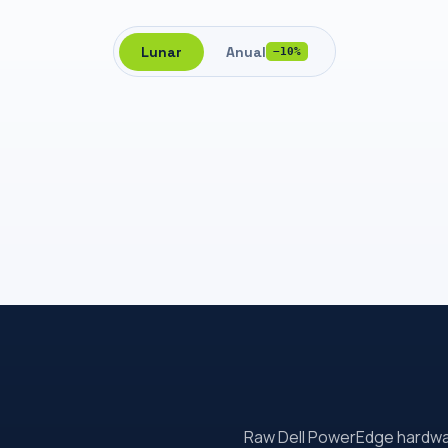
Lunar
Anual
−10%
Raw Dell PowerEdge hardware