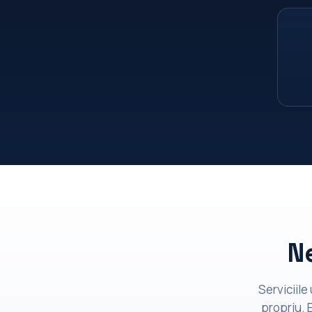
N
Serviciile
propriu. 