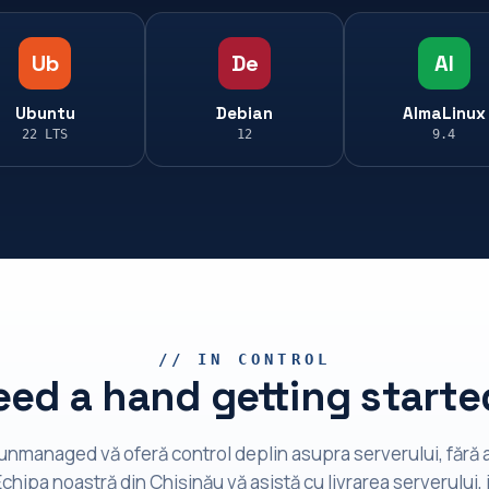
Ub
De
Al
Ubuntu
Debian
AlmaLinux
22 LTS
12
9.4
// IN CONTROL
eed a hand getting starte
 unmanaged vă oferă control deplin asupra serverului, fără a
Echipa noastră din Chișinău vă asistă cu livrarea serverului, 