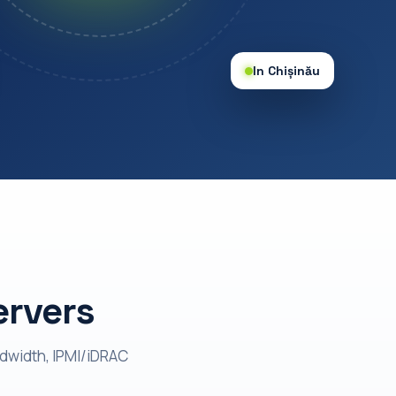
In Chișinău
ervers
ndwidth, IPMI/iDRAC