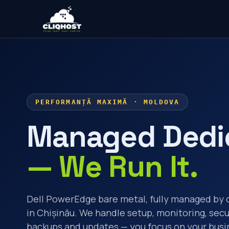
PERFORMANȚĂ MAXIMĂ · MOLDOVA
Managed Dedi
— We Run It.
Dell PowerEdge bare metal, fully managed by 
in Chișinău. We handle setup, monitoring, secu
backups and updates — you focus on your busi