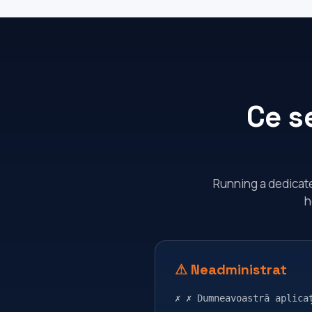
Ce s
Running a dedicate
h
⚠ Neadministrat
✗ ✗ Dumneavoastră aplica