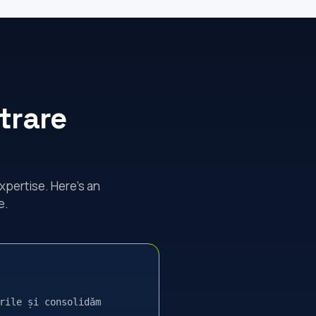
trare
xpertise. Here's an
e.
rile și consolidăm