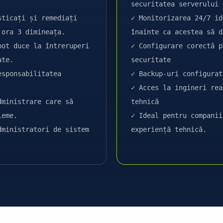
securitatea serverului
sticați și remediați
✓ Monitorizarea 24/7 id
 ora 3 dimineața.
înainte ca acestea să d
pot duce la întreruperi
✓ Configurare corectă p
ate.
securitate
esponsabilitatea
✓ Backup-uri configurat
✓ Acces la ingineri rea
dministrare care să
tehnică
leme.
✓ Ideal pentru companii
dministratori de sistem
experiență tehnică.