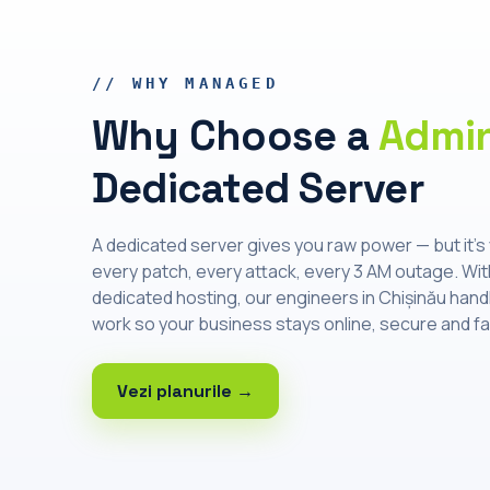
// WHY MANAGED
Why Choose a
Admin
Dedicated Server
A dedicated server gives you raw power — but it's 
every patch, every attack, every 3 AM outage. W
dedicated hosting, our engineers in Chișinău hand
work so your business stays online, secure and fa
Vezi planurile →