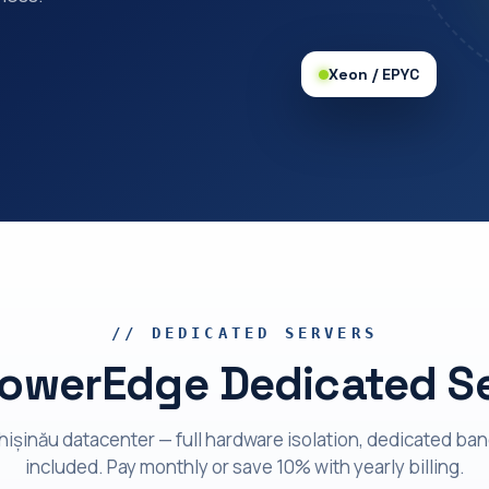
Xeon / EPYC
// DEDICATED SERVERS
PowerEdge Dedicated S
Chișinău datacenter — full hardware isolation, dedicated ba
included. Pay monthly or save 10% with yearly billing.