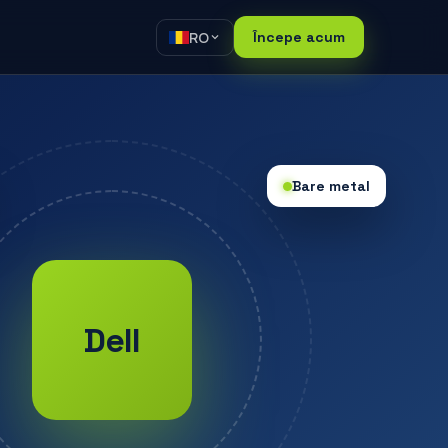
RO
Începe acum
Bare metal
Dell