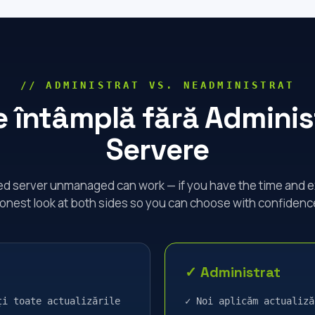
// ADMINISTRAT VS. NEADMINISTRAT
e întâmplă fără Adminis
Servere
d server unmanaged can work — if you have the time and e
onest look at both sides so you can choose with confidenc
✓ Administrat
ți toate actualizările
✓ Noi aplicăm actualiză