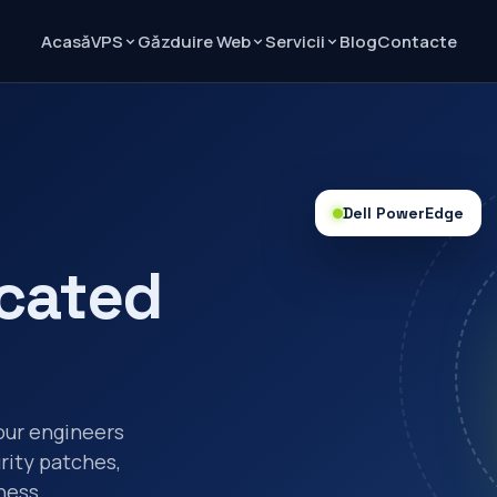
Acasă
Blog
Contacte
VPS
Găzduire Web
Servicii
Dell PowerEdge
cated
our engineers
rity patches,
ness.