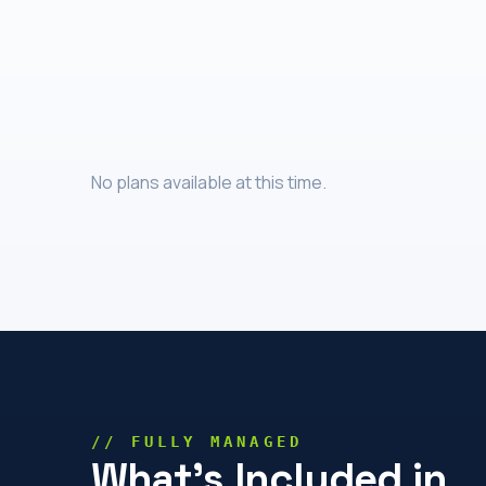
No plans available at this time.
// FULLY MANAGED
What's Included in