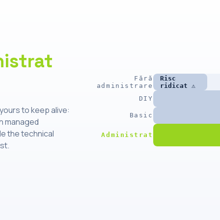
istrat
Fără
Risc
administrare
ridicat ⚠
DIY
yours to keep alive:
Basic
ith managed
le the technical
Administrat
st.