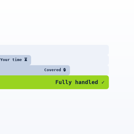
Your time ⏳
Covered 🔒
Fully handled ✓